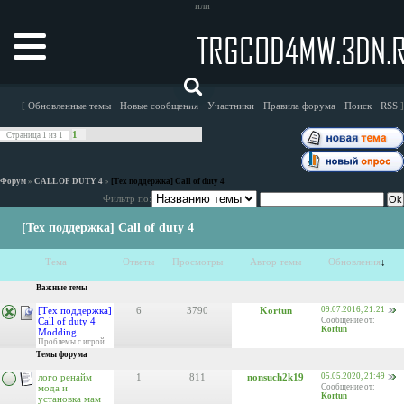
или
TRGCOD4MW.3DN.
[
Обновленные темы
·
Новые сообщения
·
Участники
·
Правила форума
·
Поиск
·
RSS
]
1
Страница
1
из
1
Форум
»
CALL OF DUTY 4
»
[Тех поддержка] Call of duty 4
Фильтр по:
[Тех поддержка] Call of duty 4
Тема
Ответы
Просмотры
Автор темы
Обновления
↓
Важные темы
[Тех поддержка]
6
3790
Kortun
09.07.2016, 21:21
Call of duty 4
Сообщение от:
Kortun
Modding
Проблемы с игрой
Темы форума
лого ренайм
1
811
nonsuch2k19
05.05.2020, 21:49
мода и
Сообщение от:
Kortun
установка мам