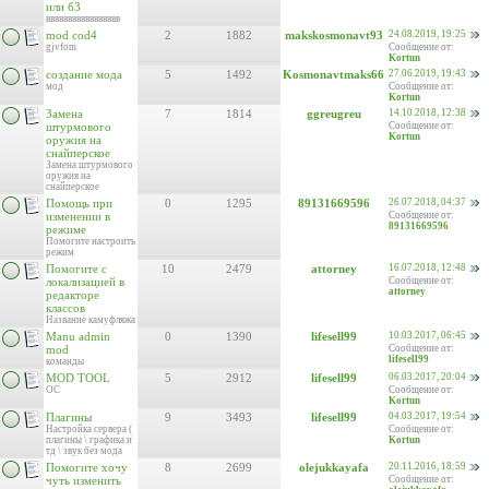
или б3
ввввввввввввввввв
mod cod4
2
1882
makskosmonavt93
24.08.2019, 19:25
gjvfom
Сообщение от:
Kortun
создание мода
5
1492
Kosmonavtmaks66
27.06.2019, 19:43
мод
Сообщение от:
Kortun
Замена
7
1814
ggreugreu
14.10.2018, 12:38
штурмового
Сообщение от:
Kortun
оружия на
снайперское
Замена штурмового
оружия на
снайперское
Помощь при
0
1295
89131669596
26.07.2018, 04:37
изменении в
Сообщение от:
89131669596
режиме
Помогите настроить
режим
Помогите с
10
2479
attorney
16.07.2018, 12:48
локализацией в
Сообщение от:
attorney
редакторе
классов
Название камуфляжа
Manu admin
0
1390
lifesell99
10.03.2017, 06:45
mod
Сообщение от:
lifesell99
команды
MOD TOOL
5
2912
lifesell99
06.03.2017, 20:04
ОС
Сообщение от:
Kortun
Плагины
9
3493
lifesell99
04.03.2017, 19:54
Настройка сервера (
Сообщение от:
плагины \ графика и
Kortun
тд \ звук без мода
Помогите хочу
8
2699
olejukkayafa
20.11.2016, 18:59
чуть изменить
Сообщение от: