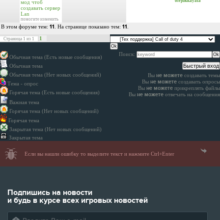
olejukkayafa
мод чтоб
создавать сервер
Lan
помогите изменить
В этом форуме тем:
11
. На странице показано тем:
11
.
1
Страница
1
из
1
Поиск:
Обычная тема (Есть новые сообщения)
Обычная тема
Обычная тема (Нет новых сообщений)
Вы
не можете
создавать темы
Вы
не можете
создавать опросы
Тема - опрос
Вы
не можете
прикреплять файлы
Горячая тема (Есть новые сообщения)
Вы
не можете
отвечать на сообщения
Важная тема
Горячая тема (Нет новых сообщений)
Горячая тема
Закрытая тема (Нет новых сообщений)
Закрытая тема
Если вы нашли ошибку то выделите текст и нажмите Ctrl+Enter
Подпишись на новости
и будь в курсе всех игровых новостей