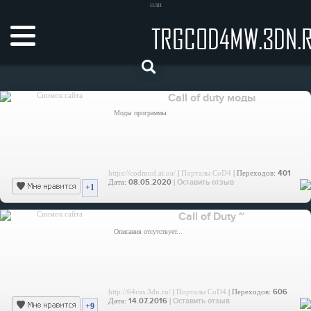
или
TRGCOD4MW.3DN.
Call of duty моды
Моды программы
https://codmod.at.ua/
|
Порталы CoD4
| Переходов:
401
Дата:
08.05.2020
|
Оставить отзыв
+1
Call of Duty ~
Описания отсутствует...
http://64rus.3dn.ru/
|
Порталы CoD4
| Переходов:
606
Дата:
14.07.2016
|
Оставить отзыв
+9