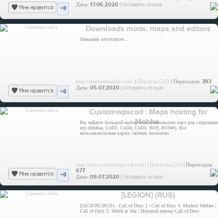
Дата:
17.06.2020
|
Оставить отзыв
+0
Downloads mods, maps and editors
Описания отсутствует...
http://modsreloaded.com/
|
Порталы CoD
| Переходов:
393
Дата:
05.07.2020
|
Оставить отзыв
+0
Customwpscod : Maps hosting for
Mohha
Вы найдете большой выбор пользовательских карт для следующи
игр (Mohaa, CoD2, CoD4, CoD5, BO3, B1944). Все
пользовательские карты: скачать бесплатно
http://www.customapscod.com/
|
Порталы CoD
| Переходов:
677
+0
Дата:
09.07.2020
|
Оставить отзыв
[LEGION] (RUS)
[LEGION] (RUS) - Call of Duty 2 | Call of Duty 4: Modern Warfare |
Call of Duty 5: World at War | Игровой портал Call of Duty