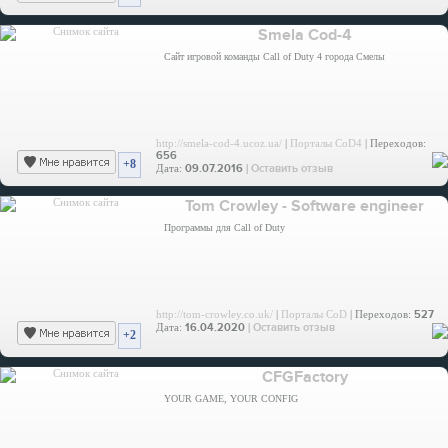
Smela Cod-4
Сайт игровой команды Call of Duty 4 города Смелы
http://smela-cod-4.ucoz.ua/
|
Порталы CoD4
| Переходов:
656
+8
Дата:
09.07.2016
|
Оставить отзыв
Tom Crowley - Software engineer
Программы для Call of Duty
http://tom-crowley.co.uk/
|
Порталы CoD
| Переходов:
527
Дата:
16.04.2020
|
Оставить отзыв
+2
CFGFactory
YOUR GAME, YOUR CONFIG