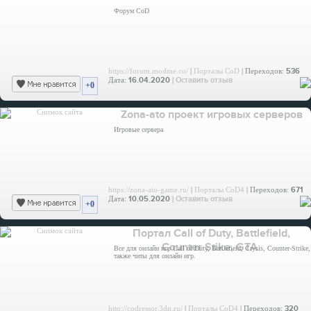
Форум CoD
https://forum.modme.co/
|
Порталы CoD
| Переходов:
536
Дата:
16.04.2020
|
Оставить отзыв
+0
Zona-ato проект игровых серверов
Игровые сервера
https://zona-ato-game.ru/
|
Порталы CoD4
| Переходов:
671
Дата:
10.05.2020
|
Оставить отзыв
+0
Портал Call of Duty, Battlefield,
Counter Stike, GTA
Все для онлайн игр Call of Duty, Battlefield, Crysis, Counter-Strike,
также читы для онлайн игр.
http://codressor.3dn.ru/
|
Порталы CoD4
| Переходов:
320