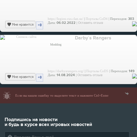
https://legion-rus.clan.su/
|
Порталы CoD4
| Переходов:
303
Дата:
06.02.2022
|
Оставить отзыв
+0
Darby´s Rangers
Modding
https://darbysrangers.org/
|
Порталы CoD5
| Переходов:
149
Дата:
14.08.2024
|
Оставить отзыв
+0
Если вы нашли ошибку то выделите текст и нажмите Ctrl+Enter
Подпишись на новости
и будь в курсе всех игровых новостей