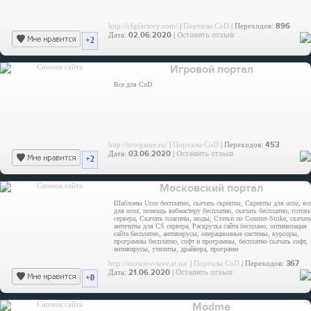
http://cfgfactory.com/
|
Порталы CoD
| Переходов:
896
Дата:
02.06.2020
|
Оставить отзыв
+2
Игровой портал
Все для CoD
http://mwgame.ru/
|
Порталы CoD
| Переходов:
453
Дата:
03.06.2020
|
Оставить отзыв
+2
Московский портал
Шаблоны Ucoz бесплатно, скачать скрипты, Скрипты для ucoz, вс
для ucoz, помощь вебмастеру бесплатно, скачать бесплатно, готов
сервера, Скачать плагины, моды, Статьи по Counter-Strike, скачат
античиты для CS сервера, Раскрутка сайта бесплано, оптимизация
сайта бесплатно, антивирусы, операционные системы, курсоры,
программы бесплатно, софт и программы, бесплатно скачать софт,
антивирусы, утилиты, драйвера, программ
http://moscow-serv.at.ua/
|
Порталы CoD
| Переходов:
367
Дата:
21.06.2020
|
Оставить отзыв
+0
Modme