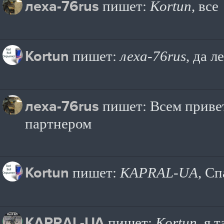
леха-76rus
пишет:
Kortun
, все
Kortun
пишет:
леха-76rus
, да л
леха-76rus
пишет: Всем привет
партнером
Kortun
пишет:
KAPRAL-UA
, С
KAPRAL-UA
пишет:
Kortun
, я 