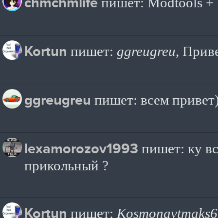
chmchmlife
пишет: Modtools + 
Kortun
пишет:
ggreugreu
, Прив
ggreugreu
пишет: всем привет)
lexamorozov1993
пишет: ку в
прикольный ?
Kortun
пишет:
Kosmonavtmaks6