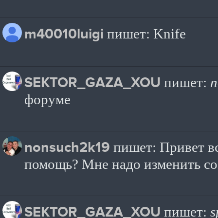
m40010luigi
пишет: Knife
SEKTOR_GAZA_XOU
пишет:
n
форуме
nonsuch2k19
пишет: Привет вс
помощь? Мне надо изменить созд
SEKTOR_GAZA_XOU
пишет:
s