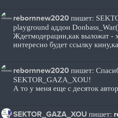
rebornnew2020
пишет: SEKTO
playground аддон Donbass_War(m
Ждетмодерации,как выложат - 
интересно будет ссылку кину,к
rebornnew2020
пишет: Спаси
SEKTOR_GAZA_XOU!
А то у меня еще с десяток авт
SEKTOR_GAZA_XOU
пишет: