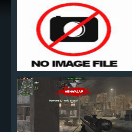
Kortun
2