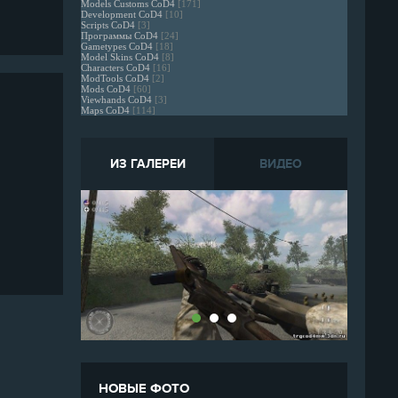
Models Customs CoD4
[171]
Development CoD4
[10]
Scripts CoD4
[3]
Программы CoD4
[24]
Gametypes CoD4
[18]
Model Skins CoD4
[8]
Characters CoD4
[16]
ModTools CoD4
[2]
Mods CoD4
[60]
Viewhands CoD4
[3]
Maps CoD4
[114]
ИЗ ГАЛЕРЕИ
ВИДЕО
MW2 Model 1887
НОВЫЕ ФОТО