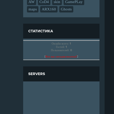
AW
CoD4
skin
GamePLay
maps
ARX160
Ghosts
СТАТИСТИКА
Онлайн всего:
1
Гостей:
1
Пользователей:
0
[
Кто нас сегодня посетил?
]
SERVERS