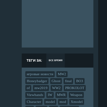
ТЕГИ ЗА:
ВСЕ ВРЕМЯ
игровые новости
MW2
Honeybadger
Ghost
final
BO3
of
mw2019
WW2
PROKOLOT
Viewhands
IW
MWR
Weapon
Character
model
mod
Xmodel