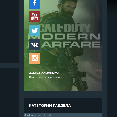
GAMING COMMUNITY!
Вход только для геймеров
КАТЕГОРИИ РАЗДЕЛА
Hardpoints CoD4
[25]