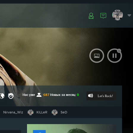
Нас уже
687
Новых за месяц:
0
Let's Rock!
Nirvana_Wiz
KiLLeR
SeD