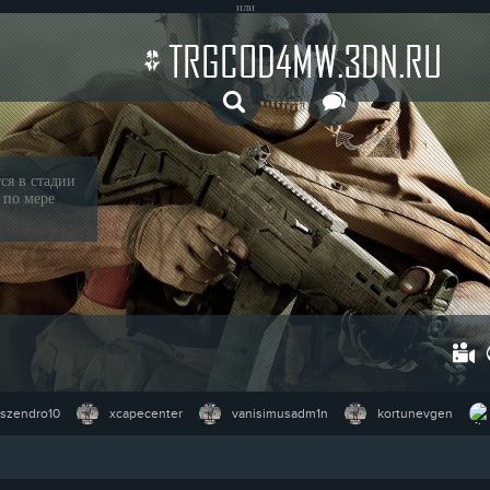
или
TRGCOD4MW.3DN.RU
ЧАТ
ся в стадии
 по мере
szendro10
xcapecenter
vanisimusadm1n
kortunevgen