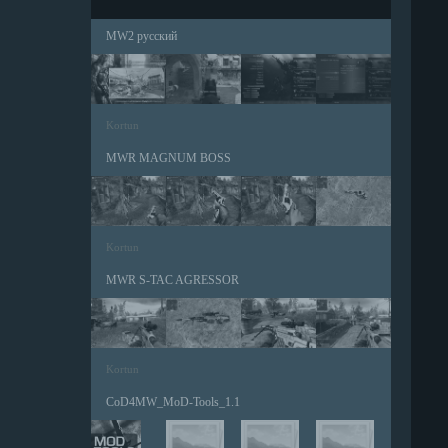
MW2 русский
Kortun
MWR MAGNUM BOSS
Kortun
MWR S-TAC AGRESSOR
Kortun
CoD4MW_MoD-Tools_1.1