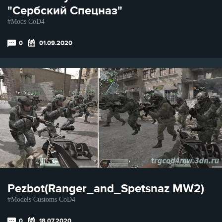
"Сербский Спецназ"
Mods CoD4
0
01.09.2020
Pezbot(Ranger_and_Spetsnaz MW2)
Models Customs CoD4
0
18.07.2020