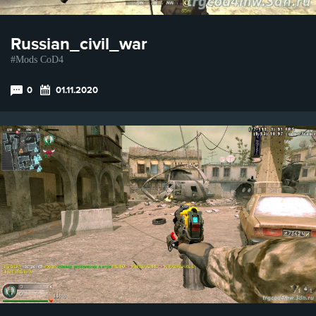
Russian_civil_war
Mods CoD4
0
01.11.2020