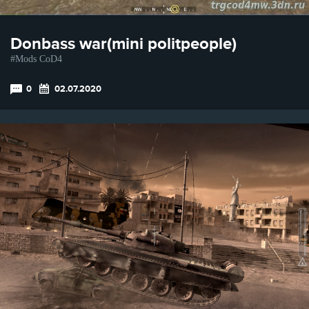
Donbass war(mini politpeople)
Mods CoD4
0
02.07.2020