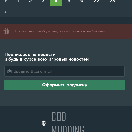
«
1
2
3
4
5
6
22
23
»
Если вы нашли ошибку то выделите текст и нажмите Ctrl+Enter
Подпишись на новости
и будь в курсе всех игровых новостей
COD
MODDING