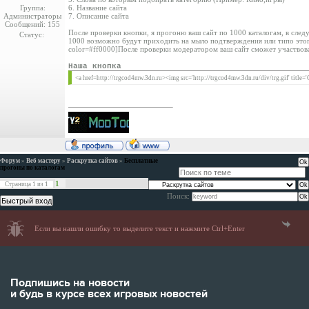
Группа:
6. Название сайта
Администраторы
7. Описание сайта
Сообщений:
155
После проверки кнопки, я прогоню ваш сайт по 1000 каталогам, в сле
Статус:
1000 возможно будут приходить на мыло подтверждения или типо этог
color=#ff0000]После проверки модератором ваш сайт сможет участвоват
Наша кнопка
<a href=http://trgcod4mw.3dn.ru><img src='http://trgcod4mw.3dn.ru/div/trg.gif' title='
Форум
»
Веб мастеру
»
Раскрутка сайтов
»
Бесплатные
прогоны по каталогам
1
Страница
1
из
1
Поиск:
Если вы нашли ошибку то выделите текст и нажмите Ctrl+Enter
Подпишись на новости
и будь в курсе всех игровых новостей