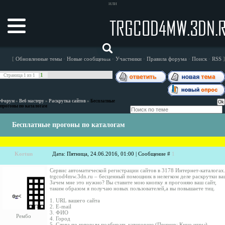
или
TRGCOD4MW.3DN.
[
Обновленные темы
·
Новые сообщения
·
Участники
·
Правила форума
·
Поиск
·
RSS
]
1
Страница
1
из
1
Форум
»
Веб мастеру
»
Раскрутка сайтов
»
Бесплатные
прогоны по каталогам
Бесплатные прогоны по каталогам
Kortun
Дата: Пятница, 24.06.2016, 01:00 | Сообщение #
1
Сервис автоматической регистрации сайтов в 3178 Интернет-каталогах
trgcod4mw.3dn.ru – бесценный помощник в нелегком деле раскрутки ва
Зачем мне это нужно? Вы ставите мою кнопку я прогоняю ваш сайт,
таким образом я получаю новых пользователей,а вы повышаете тиц.
1. URL вашего сайта
2. E-mail
3. ФИО
Рембо
4. Город
5. Слова по которым подбирать категорию (Пример: Кино,игры)