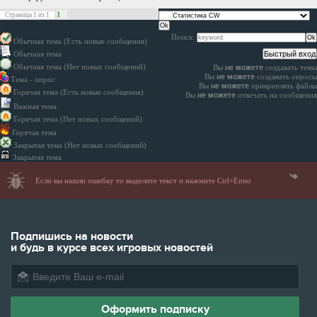
1
Страница
1
из
1
Поиск:
Обычная тема (Есть новые сообщения)
Обычная тема
Обычная тема (Нет новых сообщений)
Вы
не можете
создавать темы
Вы
не можете
создавать опросы
Тема - опрос
Вы
не можете
прикреплять файлы
Горячая тема (Есть новые сообщения)
Вы
не можете
отвечать на сообщения
Важная тема
Горячая тема (Нет новых сообщений)
Горячая тема
Закрытая тема (Нет новых сообщений)
Закрытая тема
Если вы нашли ошибку то выделите текст и нажмите Ctrl+Enter
Подпишись на новости
и будь в курсе всех игровых новостей