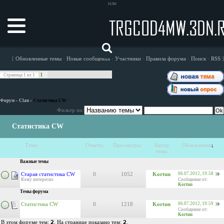
или
TRGCOD4MW.3DN.
[
Обновленные темы
·
Новые сообщения
·
Участники
·
Правила форума
·
Поиск
·
RSS
]
1
Страница
1
из
1
Форум
»
Clan
»
Статистика CW
Фильтр по:
Статистика CW
Тема
Ответы
Просмотры
Автор
Обновления
↓
темы
Важные темы
Старая статистика CW
0
1052
Kortun
06.07.2012, 19:58
Кому интересно
Сообщение от:
Kortun
Темы форума
Статистика CW
0
1218
Kortun
06.07.2012, 19:59
Сообщение от:
Kortun
В этом форуме тем:
2
. На странице показано тем:
2
.