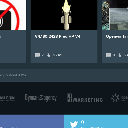
E
V4.180.2428 Pred HP V4
Openwarfar
2
2241
0
2
uty: 5 World at War
2
0
дписчиков
подписчиков