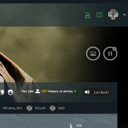
Нас уже
687
Новых за месяц:
0
Let's Rock!
Nirvana_Wiz
KiLLeR
SeD
498