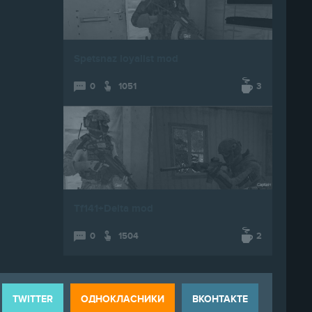
Spetsnaz loyalist mod
0
1051
3
Tf141+Delta mod
0
1504
2
TWITTER
ОДНОКЛАСНИКИ
ВКОНТАКТЕ