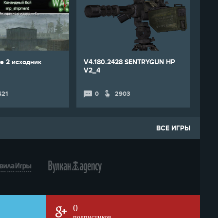
e 2 исходник
V4.180.2428 SENTRYGUN HP
V2_4
421
0
2903
ВСЕ ИГРЫ
0
подписчиков