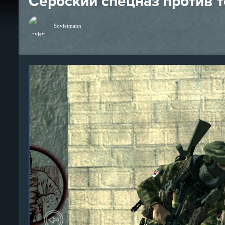
Сербский спецназ против 
Sovietmann