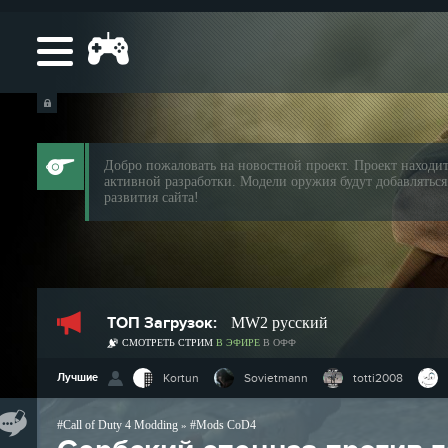
Добро пожаловать на новостной проект. Проект находит
активной разработки. Модели оружия будут добавляться
развития сайта!
ТОП Загрузок:
MW2 русский
СМОТРЕТЬ СТРИМ
В ЭФИРЕ
В ОФФ
Лучшие
Kortun
Sovietmann
totti2008
Call of Duty 4 Modding
Mods CoD4
»