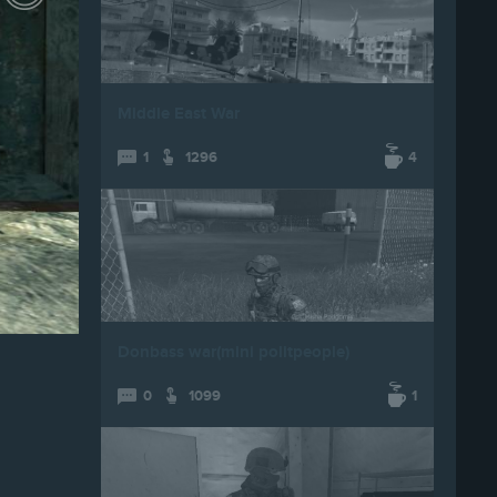
Middle East War
1
1296
4
Donbass war(mini politpeople)
0
1099
1