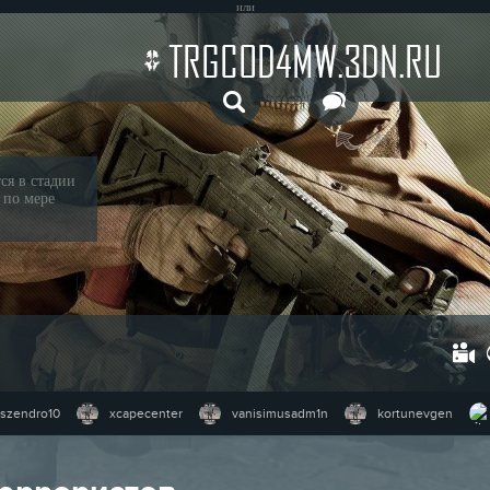
или
TRGCOD4MW.3DN.RU
ЧАТ
ся в стадии
 по мере
szendro10
xcapecenter
vanisimusadm1n
kortunevgen