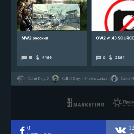
MW2 русский
OW2 v1.43 SOURC
15
4469
0
2864
Call of Duty: 2
Call of Duty: 4 Modern warfare
Call of D
0
1
подписчиков
по