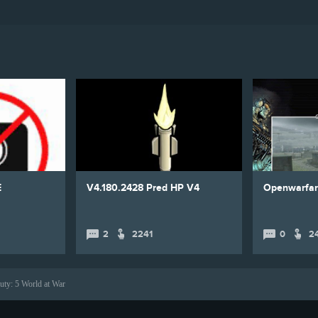
E
V4.180.2428 Pred HP V4
Openwarfar
2
2241
0
2
uty: 5 World at War