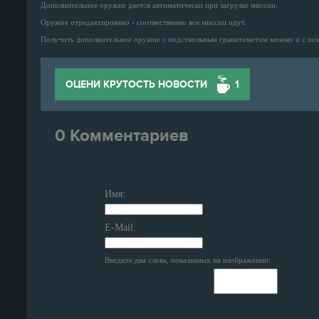
Дополнительное оружие дается автоматически при загрузке миссии.
Оружие отредактировано - соотвественно все миссии идут.
Получить дополнительное оружие с подствольным гранатометом можно и с помощ
ОЦЕНИ КРУТОСТЬ НОВОСТИ
1
0 Комментариев
Имя:
E-Mail:
Введите два слова, показанных на изображении: