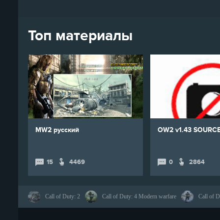
Топ материалы
MW2 русский
OW2 v1.43 SOURC
15
4469
0
2864
Call of Duty: 2
Call of Duty: 4 Modern warfare
Call of D