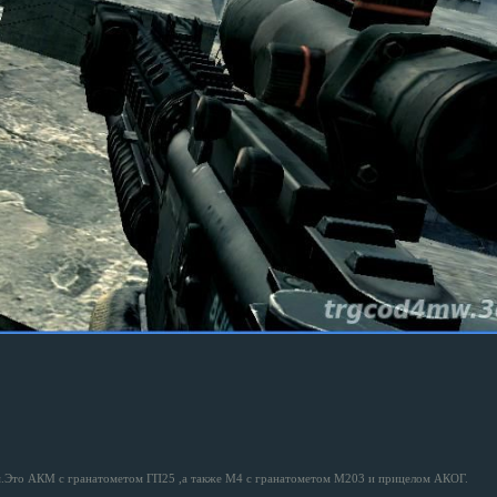
м.Это АКМ с гранатометом ГП25 ,а также М4 с гранатометом М203 и прицелом АКОГ.