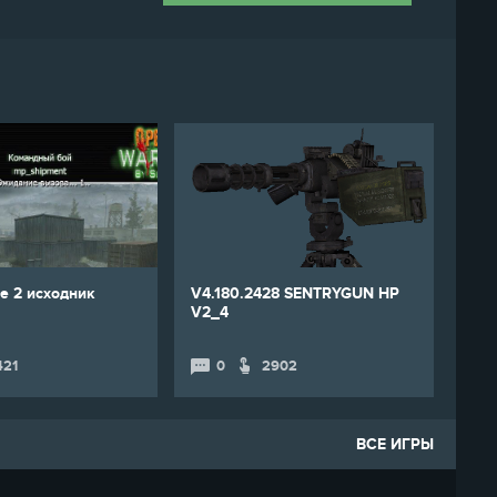
e 2 исходник
V4.180.2428 SENTRYGUN HP
V2_4
421
0
2902
ВСЕ ИГРЫ