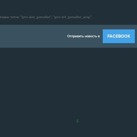
ью читов: "give akm_grenadier", "give m4_grenadier_acog".
FACEBOOK
Отправить новость в