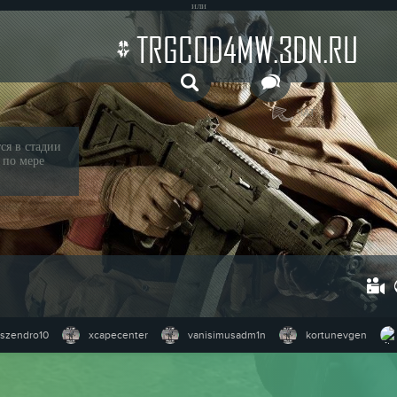
или
TRGCOD4MW.3DN.RU
ЧАТ
ся в стадии
 по мере
szendro10
xcapecenter
vanisimusadm1n
kortunevgen