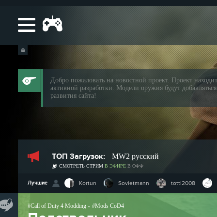
Добро пожаловать на новостной проект. Проект находит
активной разработки. Модели оружия будут добавляться
развития сайта!
ТОП Загрузок:
MW2 русский
СМОТРЕТЬ СТРИМ
В ЭФИРЕ
В ОФФ
Лучшие
Kortun
Sovietmann
totti2008
Call of Duty 4 Modding
Mods CoD4
»