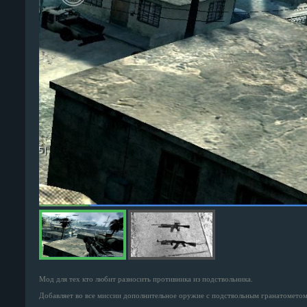
Мод для тех кто любит разносить противника из подствольника.
Добавляет во все миссии дополнительное оружие с подствольным гранатомето