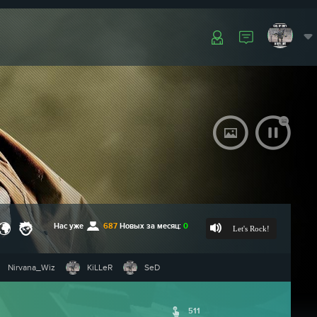
Нас уже
687
Новых за месяц:
0
Let's Rock!
Nirvana_Wiz
KiLLeR
SeD
511