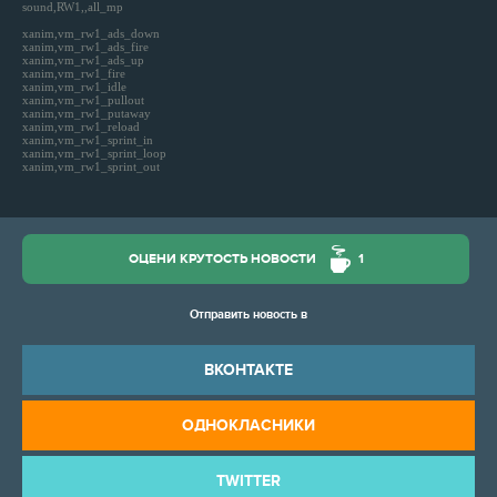
sound,RW1,,all_mp
xanim,vm_rw1_ads_down
xanim,vm_rw1_ads_fire
xanim,vm_rw1_ads_up
xanim,vm_rw1_fire
xanim,vm_rw1_idle
xanim,vm_rw1_pullout
xanim,vm_rw1_putaway
xanim,vm_rw1_reload
xanim,vm_rw1_sprint_in
xanim,vm_rw1_sprint_loop
xanim,vm_rw1_sprint_out
ОЦЕНИ КРУТОСТЬ НОВОСТИ
1
Отправить новость в
ВКОНТАКТЕ
ОДНОКЛАСНИКИ
TWITTER