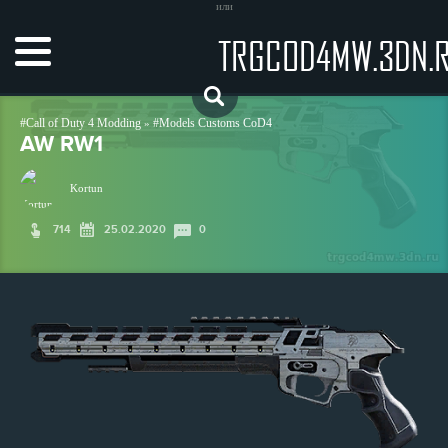
или
TRGCOD4MW.3DN.
Call of Duty 4 Modding
Models Customs CoD4
»
AW RW1
Kortun
714
25.02.2020
0