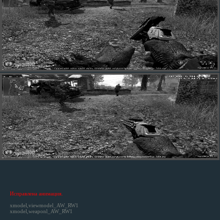
Исправлена анимация.
xmodel,viewmodel_AW_RW1
xmodel,weaponl_AW_RW1